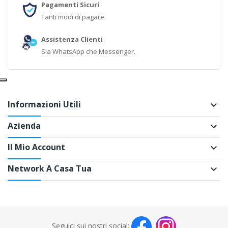
Pagamenti Sicuri
Tanti modi di pagare.
Assistenza Clienti
Sia WhatsApp che Messenger.
Informazioni Utili
keyboard_arrow_down
Azienda
keyboard_arrow_down
Il Mio Account
keyboard_arrow_down
Network A Casa Tua
keyboard_arrow_down
Seguici sui nostri social: