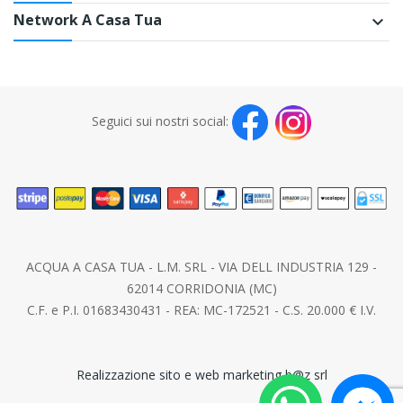
Network A Casa Tua
keyboard_arrow_down
Seguici sui nostri social:
ACQUA A CASA TUA - L.M. SRL - VIA DELL INDUSTRIA 129 -
62014 CORRIDONIA (MC)
C.F. e P.I. 01683430431 - REA: MC-172521 - C.S. 20.000 € I.V.
Realizzazione sito e web marketing b@z srl