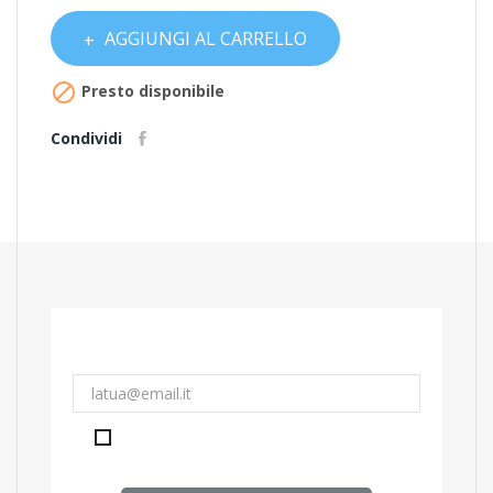
AGGIUNGI AL CARRELLO

Presto disponibile
Condividi
Accetto le condizioni generali e la politica
di riservatezza:
link