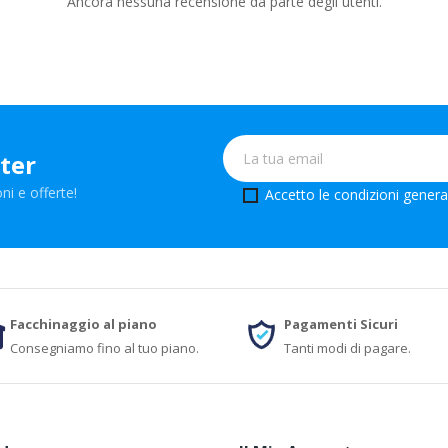
Ancora nessuna recensione da parte degli utenti.
tter
ni e offerte!
Accetto le condizioni generali
Facchinaggio al piano
Pagamenti Sicuri
Consegniamo fino al tuo piano.
Tanti modi di pagare.