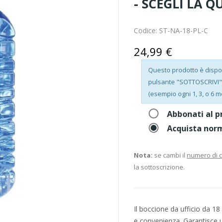
- SCEGLI LA 
Codice:
ST-NA-18-PL-C
24,99 €
Questo prodotto è disponi
pulsante "SOTTOSCRIVI", 
(esempio ogni 1, 3, o 6 m
Abbonati al p
Acquista nor
Nota:
se cambi il
numero di 
la sottoscrizione.
Il boccione da ufficio da 18 l
e convenienza. Garantisce u