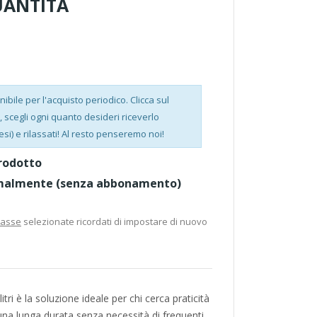
QUANTITÀ
bile per l'acquisto periodico. Clicca sul
scegli ogni quanto desideri riceverlo
esi) e rilassati! Al resto penseremo noi!
rodotto
malmente (senza abbonamento)
casse
selezionate ricordati di impostare di nuovo
itri è la soluzione ideale per chi cerca praticità
na lunga durata senza necessità di frequenti