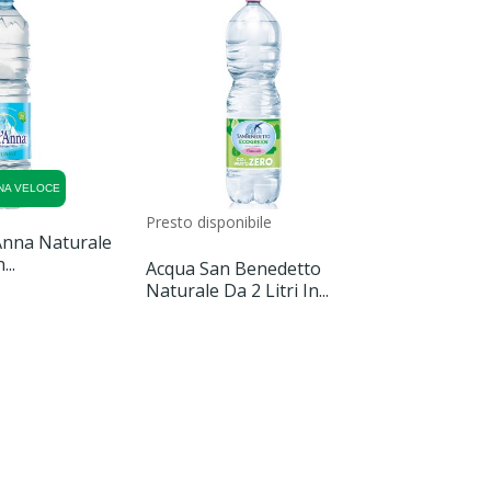
NA VELOCE
Presto disponibile
Anna Naturale
Acqua Rocc
...
Da 1,5 Litri I
Acqua San Benedetto
Naturale Da 2 Litri In...