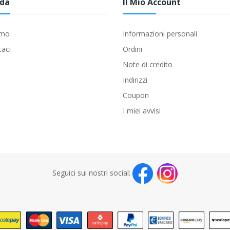
nda
Il Mio Account
amo
Informazioni personali
taci
Ordini
Note di credito
Indirizzi
Coupon
I miei avvisi
Seguici sui nostri social: