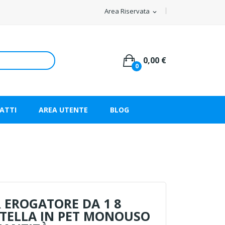
Area Riservata
expand_more
0,00 €
0
ATTI
AREA UTENTE
BLOG
 EROGATORE DA 1 8
STELLA IN PET MONOUSO