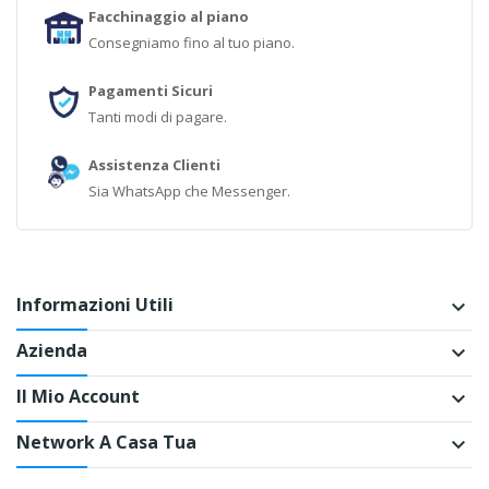
Facchinaggio al piano
Consegniamo fino al tuo piano.
Pagamenti Sicuri
Tanti modi di pagare.
Assistenza Clienti
Sia WhatsApp che Messenger.
Informazioni Utili
keyboard_arrow_down
Azienda
keyboard_arrow_down
Il Mio Account
keyboard_arrow_down
Network A Casa Tua
keyboard_arrow_down