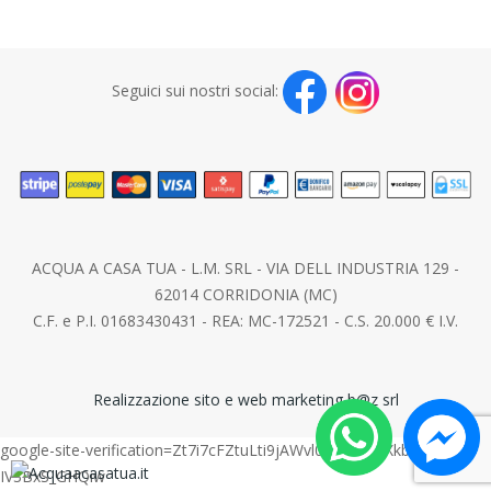
Seguici sui nostri social:
ACQUA A CASA TUA - L.M. SRL - VIA DELL INDUSTRIA 129 -
62014 CORRIDONIA (MC)
C.F. e P.I. 01683430431 - REA: MC-172521 - C.S. 20.000 € I.V.
Realizzazione sito e web marketing b@z srl
google-site-verification=Zt7i7cFZtuLti9jAWvl0wYQ3rfEXkb-
IV3BxS_GHQiw