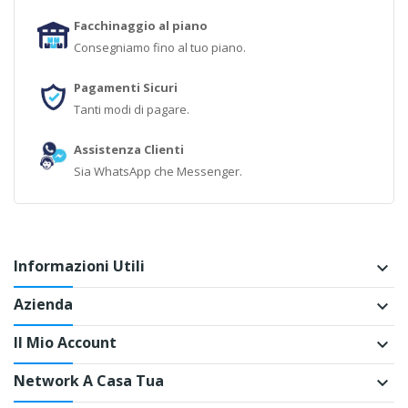
Facchinaggio al piano
Consegniamo fino al tuo piano.
Pagamenti Sicuri
Tanti modi di pagare.
Assistenza Clienti
Sia WhatsApp che Messenger.
Informazioni Utili
keyboard_arrow_down
Azienda
keyboard_arrow_down
Il Mio Account
keyboard_arrow_down
Network A Casa Tua
keyboard_arrow_down