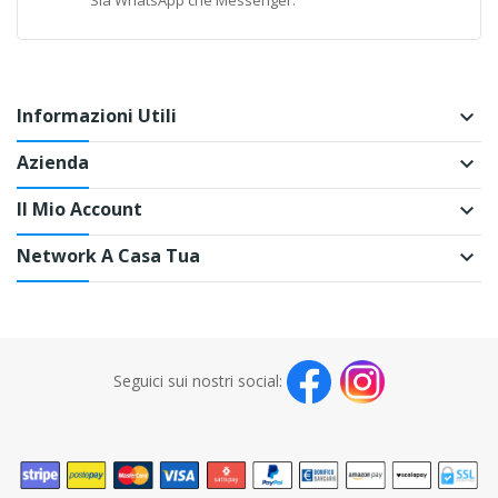
Informazioni Utili
keyboard_arrow_down
Azienda
keyboard_arrow_down
Il Mio Account
keyboard_arrow_down
Network A Casa Tua
keyboard_arrow_down
Seguici sui nostri social: