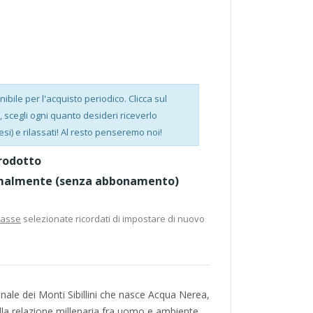
bile per l'acquisto periodico. Clicca sul
scegli ogni quanto desideri riceverlo
esi) e rilassati! Al resto penseremo noi!
rodotto
malmente (senza abbonamento)
casse
selezionate ricordati di impostare di nuovo
nale dei Monti Sibillini che nasce Acqua Nerea,
alla relazione millenaria fra uomo e ambiente.