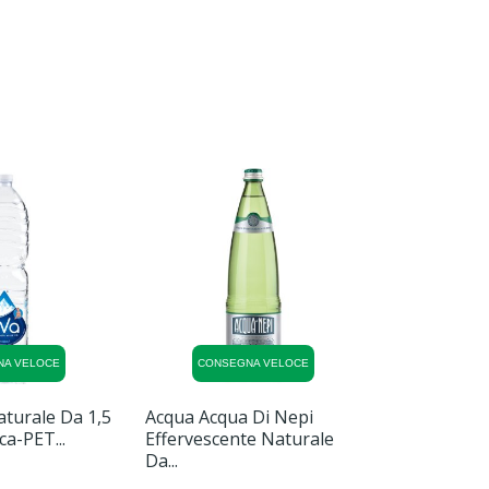
NA VELOCE
CONSEGNA VELOCE
CONSE
turale Da 1,5
Acqua Acqua Di Nepi
Acqua Sant
ica-PET...
Effervescente Naturale
Da 2 Litri In.
Da...