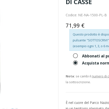
DI CASSE
Codice:
NE-NA-1500-PL-B
71,99 €
Questo prodotto è disponi
pulsante "SOTTOSCRIVI", 
(esempio ogni 1, 3, o 6 m
Abbonati al p
Acquista nor
Nota:
se cambi il
numero di 
la sottoscrizione.
È nel cuore del Parco Nazio
in un territorio plasmato d