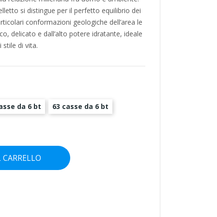
etto si distingue per il perfetto equilibrio dei
articolari conformazioni geologiche dell’area le
, delicato e dall’alto potere idratante, ideale
tile di vita.
asse da 6 bt
63 casse da 6 bt
L CARRELLO