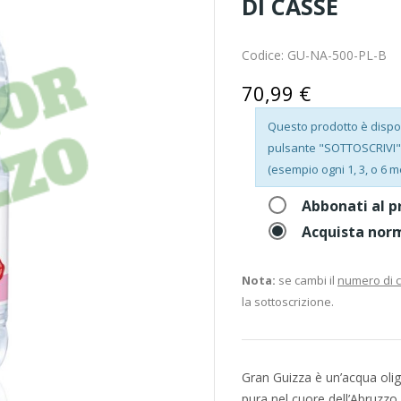
DI CASSE
Codice:
GU-NA-500-PL-B
70,99 €
Questo prodotto è disponi
pulsante "SOTTOSCRIVI", 
(esempio ogni 1, 3, o 6 m
Abbonati al p
Acquista nor
Nota:
se cambi il
numero di 
la sottoscrizione.
Gran Guizza è un’acqua ol
pura nel cuore dell’Abruzzo