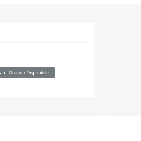
oni generali e la politica di riservatezza:
link
sami Quando Disponibile