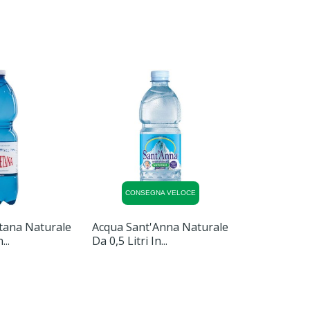
CONSEGNA VELOCE
tana Naturale
Acqua Sant'Anna Naturale
Acqua Lete 
...
Da 0,5 Litri In...
Naturale Da 