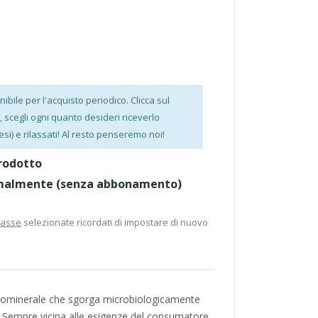
bile per l'acquisto periodico. Clicca sul
scegli ogni quanto desideri riceverlo
esi) e rilassati! Al resto penseremo noi!
rodotto
malmente (senza abbonamento)
casse
selezionate ricordati di impostare di nuovo
igominerale che sgorga microbiologicamente
. Sempre vicina alle esigenze del consumatore,