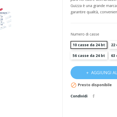
Guizza è una grande marca c
garantire qualità, convenien
Numero di casse
10 casse da 24 bt
22 
56 casse da 24 bt
63 
AGGIUNGI A

Presto disponibile
Condividi