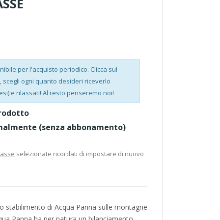
ASSE
bile per l'acquisto periodico. Clicca sul
scegli ogni quanto desideri riceverlo
esi) e rilassati! Al resto penseremo noi!
rodotto
malmente (senza abbonamento)
casse
selezionate ricordati di impostare di nuovo
ello stabilimento di Acqua Panna sulle montagne
qua Panna ha per natura un bilanciamento