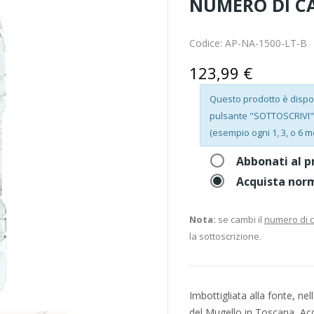
NUMERO DI C
Codice:
AP-NA-1500-LT-B
123,99 €
Questo prodotto è disponi
pulsante "SOTTOSCRIVI", 
(esempio ogni 1, 3, o 6 m
Abbonati al p
Acquista nor
Nota:
se cambi il
numero di 
la sottoscrizione.
Imbottigliata alla fonte, n
del Mugello in Toscana, Ac