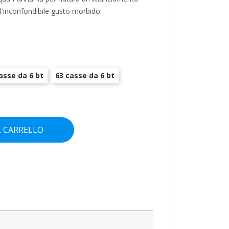
l'inconfondibile gusto morbido.
asse da 6 bt
63 casse da 6 bt
L CARRELLO