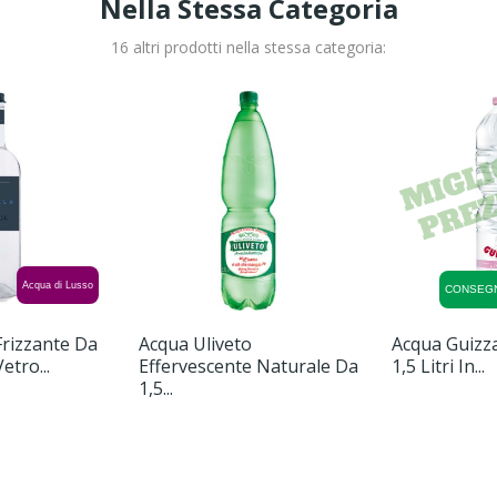
Nella Stessa Categoria
16 altri prodotti nella stessa categoria:
Acqua di Lusso
CONSEG
Frizzante Da
Acqua Uliveto
Acqua Guizz
etro...
Effervescente Naturale Da
1,5 Litri In...
1,5...