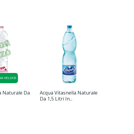
NA VELOCE
CONSE
a Naturale Da
Acqua Vitasnella Naturale
Acqua San 
Da 1,5 Litri In...
Frizzante Da 