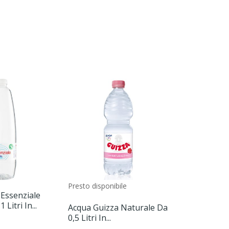
Presto disponibile
Essenziale
Acqua Nere
Litri In...
1 Litri In Pl
Acqua Guizza Naturale Da
0,5 Litri In...