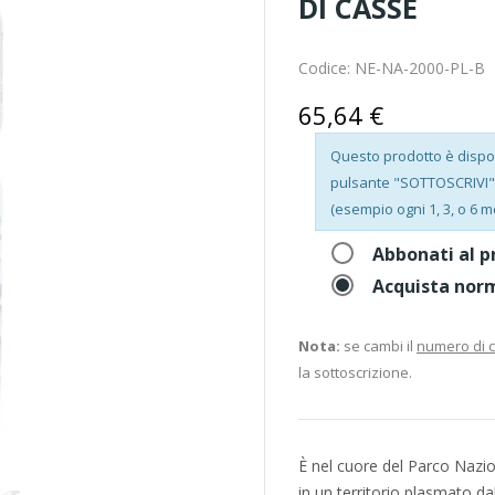
DI CASSE
Codice:
NE-NA-2000-PL-B
65,64 €
Questo prodotto è disponi
pulsante "SOTTOSCRIVI", 
(esempio ogni 1, 3, o 6 m
Abbonati al p
Acquista nor
Nota:
se cambi il
numero di 
la sottoscrizione.
È nel cuore del Parco Nazio
in un territorio plasmato d