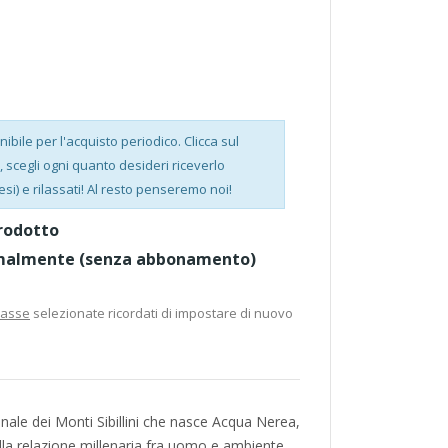
bile per l'acquisto periodico. Clicca sul
scegli ogni quanto desideri riceverlo
esi) e rilassati! Al resto penseremo noi!
rodotto
malmente (senza abbonamento)
casse
selezionate ricordati di impostare di nuovo
nale dei Monti Sibillini che nasce Acqua Nerea,
alla relazione millenaria fra uomo e ambiente.