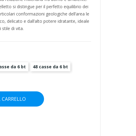
etto si distingue per il perfetto equilibrio dei
articolari conformazioni geologiche dell’area le
, delicato e dall’alto potere idratante, ideale
tile di vita.
asse da 6 bt
48 casse da 6 bt
L CARRELLO