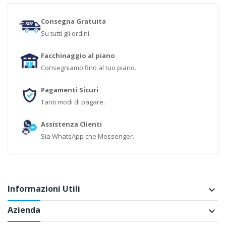
Consegna Gratuita
Su tutti gli ordini.
Facchinaggio al piano
Consegniamo fino al tuo piano.
Pagamenti Sicuri
Tanti modi di pagare.
Assistenza Clienti
Sia WhatsApp che Messenger.
Informazioni Utili
keyboard_arrow_down
Azienda
keyboard_arrow_down