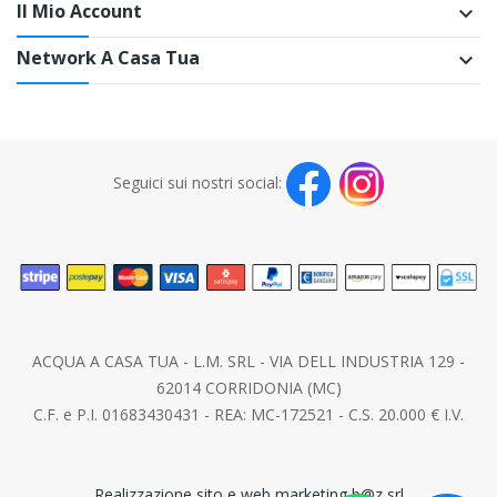
Il Mio Account
keyboard_arrow_down
Network A Casa Tua
keyboard_arrow_down
Seguici sui nostri social:
ACQUA A CASA TUA - L.M. SRL - VIA DELL INDUSTRIA 129 -
62014 CORRIDONIA (MC)
C.F. e P.I. 01683430431 - REA: MC-172521 - C.S. 20.000 € I.V.
Realizzazione sito e web marketing b@z srl