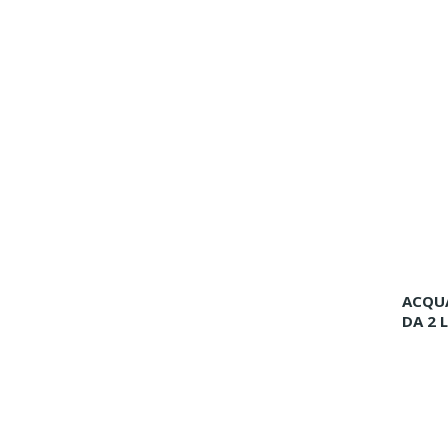
ACQU
DA 2 L