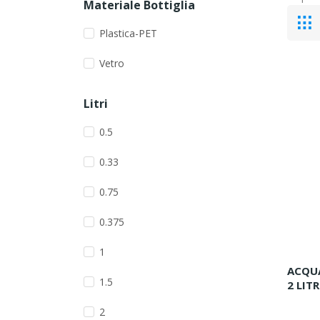
Materiale Bottiglia
Plastica-PET
Vetro
Litri
0.5
0.33
0.75
0.375
1
ACQU
1.5
2 LITRI
2