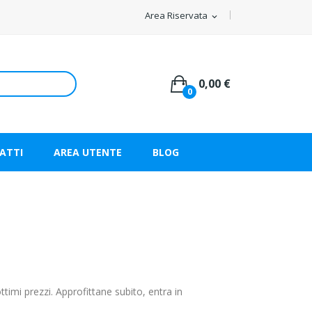
Area Riservata
expand_more
0,00 €
0
ATTI
AREA UTENTE
BLOG
imi prezzi. Approfittane subito, entra in